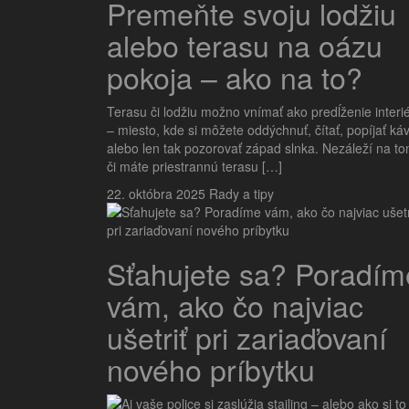
Premeňte svoju lodžiu
alebo terasu na oázu
pokoja – ako na to?
Terasu či lodžiu možno vnímať ako predĺženie interi
– miesto, kde si môžete oddýchnuť, čítať, popíjať ká
alebo len tak pozorovať západ slnka. Nezáleží na to
či máte priestrannú terasu […]
22. októbra 2025
Rady a tipy
Sťahujete sa? Poradím
vám, ako čo najviac
ušetriť pri zariaďovaní
nového príbytku