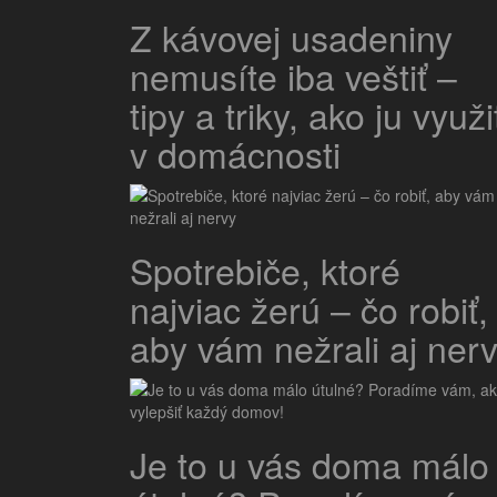
Z kávovej usadeniny
nemusíte iba veštiť –
tipy a triky, ako ju využi
v domácnosti
Spotrebiče, ktoré
najviac žerú – čo robiť,
aby vám nežrali aj ner
Je to u vás doma málo