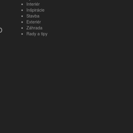
Interiér
Inšpirácie
Stavba
Exteriér
o
Záhrada
Rady a tipy