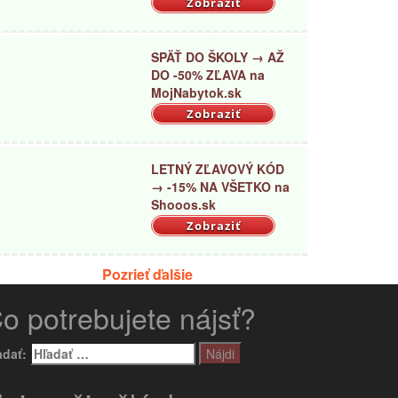
Zobraziť
SPÄŤ DO ŠKOLY → AŽ
DO -50% ZĽAVA na
MojNabytok.sk
Zobraziť
LETNÝ ZĽAVOVÝ KÓD
→ -15% NA VŠETKO na
Shooos.sk
Zobraziť
Pozrieť ďalšie
o potrebujete nájsť?
adať: