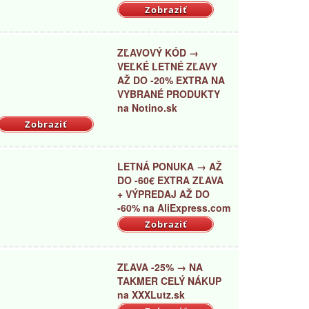
Zobraziť
ZĽAVOVÝ KÓD →
VEĽKÉ LETNÉ ZĽAVY
AŽ DO -20% EXTRA NA
VYBRANÉ PRODUKTY
na Notino.sk
Zobraziť
LETNÁ PONUKA → AŽ
DO -60€ EXTRA ZĽAVA
+ VÝPREDAJ AŽ DO
-60% na AliExpress.com
Zobraziť
ZĽAVA -25% → NA
TAKMER CELÝ NÁKUP
na XXXLutz.sk