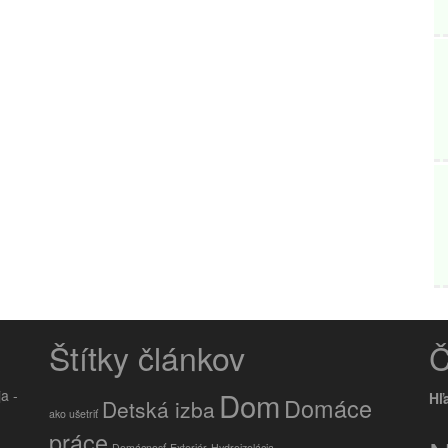
Štítky článkov
Č
Dom
Hľ
Domáce
Detská izba
ako ušetriť
práce
Domácnosť
Exteriér
Hydroizolácia