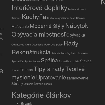
N
Interiérové doplnky
Izolácia
Jedáleň
Kuchyňa
Koberec
Kuchyňa s jedálňou
Káva
Kávovar
Nábytok
Moderné štýly
Maľovanie
éru
Obývacia miestnosť
vu
Obývačka
m,
Rady
Odvlhčovač
Okno
Osvetlenie
Podkrovie
police
Rekonštrukcia
Schody
Sedačky
Slnko
Spotreba
Spálňa
Stavba
Spotrebiče
Správa budov
Starostlivosť o telo
Tipy a rady
Tvorivé
e
Tienenie
Terasa
myslenie
Upratovanie
zariaďovanie
Záclony
Útulnosť
Šetrenie energie
Kategórie článkov
Bývanie