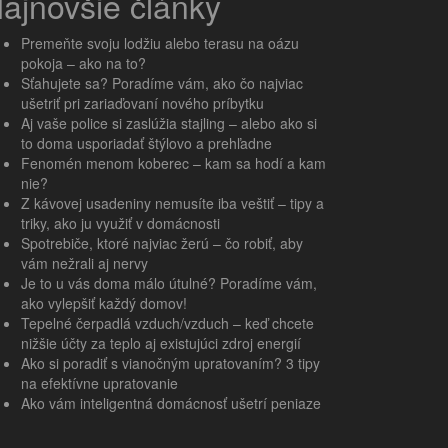
ajnovšie články
Premeňte svoju lodžiu alebo terasu na oázu
pokoja – ako na to?
Sťahujete sa? Poradíme vám, ako čo najviac
ušetriť pri zariaďovaní nového príbytku
Aj vaše police si zaslúžia stajling – alebo ako si
to doma usporiadať štýlovo a prehľadne
Fenomén menom koberec – kam sa hodí a kam
nie?
Z kávovej usadeniny nemusíte iba veštiť – tipy a
triky, ako ju využiť v domácnosti
Spotrebiče, ktoré najviac žerú – čo robiť, aby
vám nežrali aj nervy
Je to u vás doma málo útulné? Poradíme vám,
ako vylepšiť každý domov!
Tepelné čerpadlá vzduch/vzduch – keď chcete
nižšie účty za teplo aj existujúci zdroj energií
Ako si poradiť s vianočným upratovaním? 3 tipy
na efektívne upratovanie
Ako vám inteligentná domácnosť ušetrí peniaze