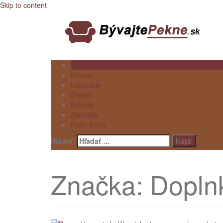
Skip to content
Bývanie
Interiér
Inšpirácie
Stavba
Exteriér
Záhrada
Rady a tipy
Hľadať:
Značka: Dopln